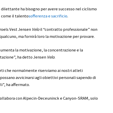
n dilettante ha bisogno per avere successo nel ciclismo
e come il talento
sofferenza e sacrificio
.
Troels Vest Jensen
Velo
il “contratto professionale” non
ualcuno, ma fornirà loro la motivazione per provare.
umenta la motivazione, la concentrazione e la
tazione”, ha detto Jensen
Velo
.
rti che normalmente riserviamo ai nostri atleti
i possano avvicinarsi agli obiettivi personali sapendo di
li”, ha affermato.
llabora con Alpecin-Deceuninck e Canyon-SRAM, solo