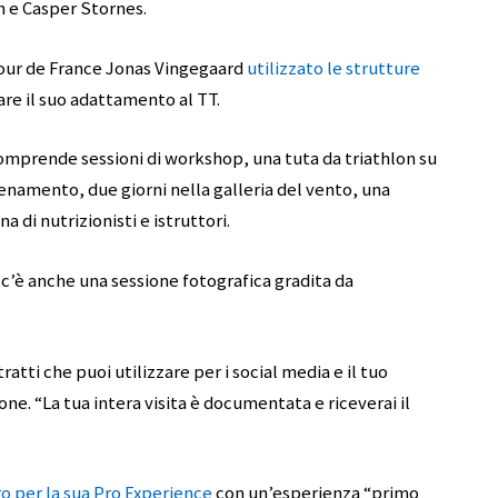
h e Casper Stornes.
Tour de France Jonas Vingegaard
utilizzato le strutture
re il suo adattamento al TT.
omprende sessioni di workshop, una tuta da triathlon su
namento, due giorni nella galleria del vento, una
 di nutrizionisti e istruttori.
c’è anche una sessione fotografica gradita da
ratti che puoi utilizzare per i social media e il tuo
ne. “La tua intera visita è documentata e riceverai il
o per la sua Pro Experience
con un’esperienza “primo