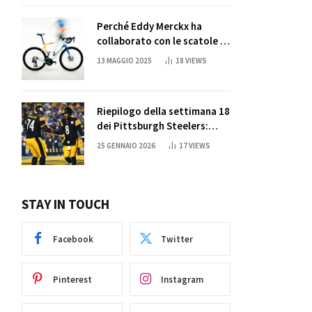
Perché Eddy Merckx ha
collaborato con le scatole di
succo di Sun Capri
13 MAGGIO 2025
18
VIEWS
Riepilogo della settimana 18
dei Pittsburgh Steelers:
credi nei miracoli?
25 GENNAIO 2026
17
VIEWS
STAY IN TOUCH
Facebook
Twitter
Pinterest
Instagram