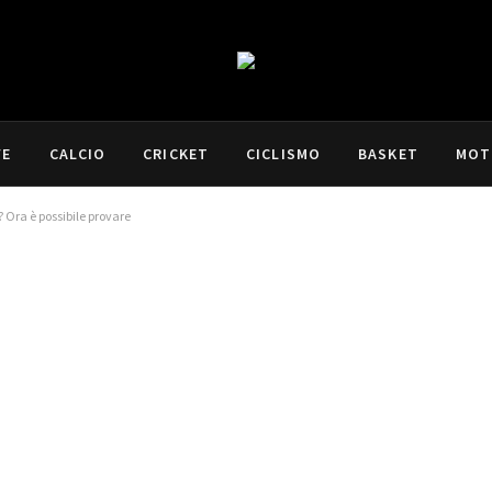
VE
CALCIO
CRICKET
CICLISMO
BASKET
MOT
? Ora è possibile provare