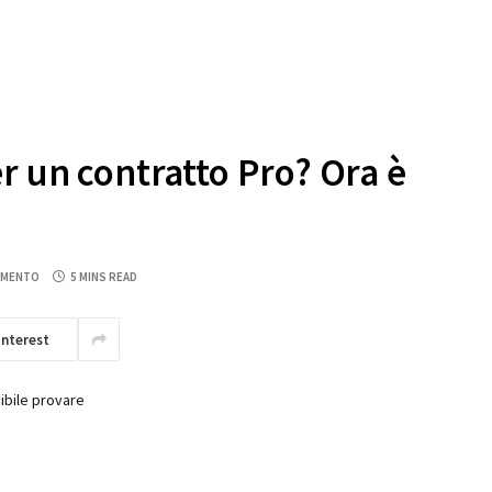
r un contratto Pro? Ora è
MMENTO
5 MINS READ
interest