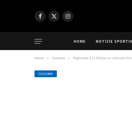
Facebook
X
Instagram
(Twitter)
HOME
NOTIZIE SPORTI
Home
»
Ciclismo
»
Pagheresti $ 21.000 per un contratto Pro
CICLISMO