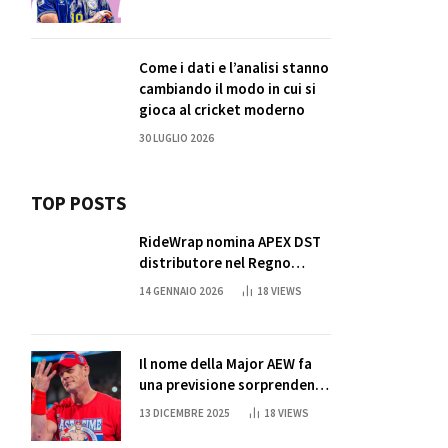
Come i dati e l’analisi stanno
cambiando il modo in cui si
gioca al cricket moderno
30 LUGLIO 2026
TOP POSTS
RideWrap nomina APEX DST
distributore nel Regno
Unito
14 GENNAIO 2026
18
VIEWS
Il nome della Major AEW fa
una previsione sorprendente
per la partita di ritiro di
13 DICEMBRE 2025
18
VIEWS
John Cena